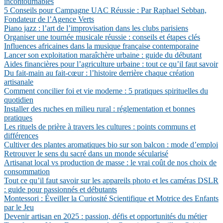
incontournables
5 Conseils pour Campagne UAC Réussie : Par Raphael Sebban,
Fondateur de l’Agence Verts
Piano jazz : l’art de l’improvisation dans les clubs parisiens
Organiser une tournée musicale réussie : conseils et étapes clés
Influences africaines dans la musique française contemporaine
Lancer son exploitation maraîchère urbaine : guide du débutant
Aides financières pour l’agriculture urbaine : tout ce qu’il faut savoir
Du fait-main au fait-cœur : l’histoire derrière chaque création
artisanale
Comment concilier foi et vie moderne : 5 pratiques spirituelles du
quotidien
Installer des ruches en milieu rural : réglementation et bonnes
pratiques
Les rituels de prière à travers les cultures : points communs et
différences
Cultiver des plantes aromatiques bio sur son balcon : mode d’emploi
Retrouver le sens du sacré dans un monde sécularisé
Artisanat local vs production de masse : le vrai coût de nos choix de
consommation
Tout ce qu’il faut savoir sur les appareils photo et les caméras DSLR
: guide pour passionnés et débutants
Montessori : Éveiller la Curiosité Scientifique et Motrice des Enfants
par le Jeu
Devenir artisan en 2025 : passion, défis et opportunités du métier