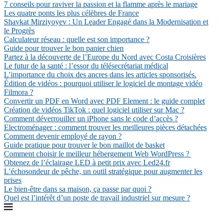
7 conseils pour raviver la passion et la flamme après le mariage
Les quatre ponts les plus célèbres de France
Shavkat Mirziyoyev : Un Leader Engagé dans la Modernisation et
le Progrès
Calculateur réseau : quelle est son importance ?
Guide pour trouver le bon panier chien
Partez à la découverte de l’Europe du Nord avec Costa Croisières
Le futur de la santé : l’essor du télésecrétariat médical
L’importance du choix des ancres dans les articles sponsorisés.
Édition de vidéos : pourquoi utiliser le logiciel de montage vidéo
Filmora ?
Convertir un PDF en Word avec PDF Element : le guide complet
Création de vidéos TikTok : quel logiciel utiliser sur Mac ?
Comment déverrouiller un iPhone sans le code d’accès ?
Electroménager : comment trouver les meilleures pièces détachées
Comment devenir employé de rayon ?
Guide pratique pour trouver le bon maillot de basket
Comment choisir le meilleur hébergement Web WordPress ?
Obtenez de l’éclairage LED à petit prix avec Led24.fr
L’échosondeur de pêche, un outil stratégique pour augmenter les
prises
Le bien-être dans sa maison, ça passe par quoi ?
Quel est l’intérêt d’un poste de travail industriel sur mesure ?