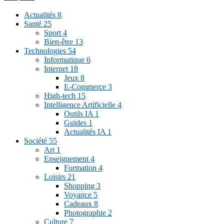
Actualités
8
Santé
25
Sport
4
Bien-être
13
Technologies
54
Informatique
6
Internet
18
Jeux
8
E-Commerce
3
High-tech
15
Intelligence Artificielle
4
Outils IA
1
Guides
1
Actualités IA
1
Société
55
Art
1
Enseignement
4
Formation
4
Loisirs
21
Shopping
3
Voyance
5
Cadeaux
8
Photographie
2
Culture
7