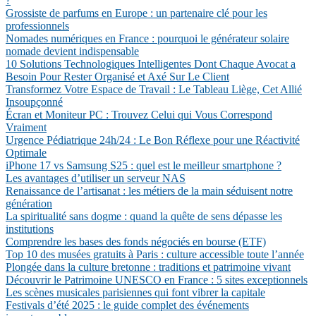
?
Grossiste de parfums en Europe : un partenaire clé pour les
professionnels
Nomades numériques en France : pourquoi le générateur solaire
nomade devient indispensable
10 Solutions Technologiques Intelligentes Dont Chaque Avocat a
Besoin Pour Rester Organisé et Axé Sur Le Client
Transformez Votre Espace de Travail : Le Tableau Liège, Cet Allié
Insoupçonné
Écran et Moniteur PC : Trouvez Celui qui Vous Correspond
Vraiment
Urgence Pédiatrique 24h/24 : Le Bon Réflexe pour une Réactivité
Optimale
iPhone 17 vs Samsung S25 : quel est le meilleur smartphone ?
Les avantages d’utiliser un serveur NAS
Renaissance de l’artisanat : les métiers de la main séduisent notre
génération
La spiritualité sans dogme : quand la quête de sens dépasse les
institutions
Comprendre les bases des fonds négociés en bourse (ETF)
Top 10 des musées gratuits à Paris : culture accessible toute l’année
Plongée dans la culture bretonne : traditions et patrimoine vivant
Découvrir le Patrimoine UNESCO en France : 5 sites exceptionnels
Les scènes musicales parisiennes qui font vibrer la capitale
Festivals d’été 2025 : le guide complet des événements