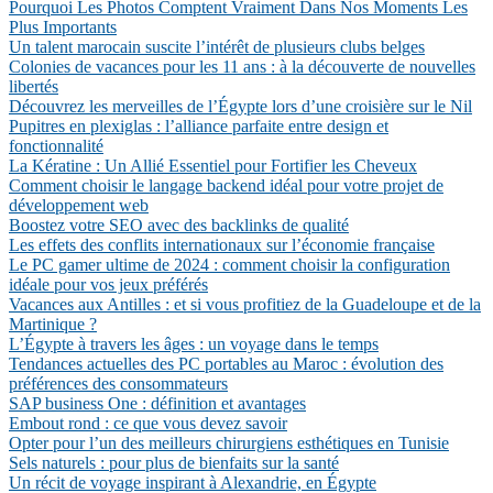
Pourquoi Les Photos Comptent Vraiment Dans Nos Moments Les
Plus Importants
Un talent marocain suscite l’intérêt de plusieurs clubs belges
Colonies de vacances pour les 11 ans : à la découverte de nouvelles
libertés
Découvrez les merveilles de l’Égypte lors d’une croisière sur le Nil
Pupitres en plexiglas : l’alliance parfaite entre design et
fonctionnalité
La Kératine : Un Allié Essentiel pour Fortifier les Cheveux
Comment choisir le langage backend idéal pour votre projet de
développement web
Boostez votre SEO avec des backlinks de qualité
Les effets des conflits internationaux sur l’économie française
Le PC gamer ultime de 2024 : comment choisir la configuration
idéale pour vos jeux préférés
Vacances aux Antilles : et si vous profitiez de la Guadeloupe et de la
Martinique ?
L’Égypte à travers les âges : un voyage dans le temps
Tendances actuelles des PC portables au Maroc : évolution des
préférences des consommateurs
SAP business One : définition et avantages
Embout rond : ce que vous devez savoir
Opter pour l’un des meilleurs chirurgiens esthétiques en Tunisie
Sels naturels : pour plus de bienfaits sur la santé
Un récit de voyage inspirant à Alexandrie, en Égypte