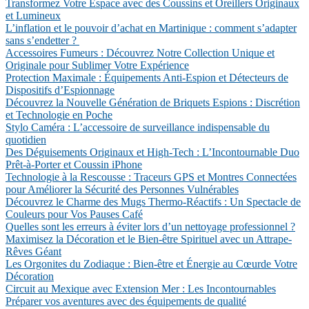
Transformez Votre Espace avec des Coussins et Oreillers Originaux
et Lumineux
L’inflation et le pouvoir d’achat en Martinique : comment s’adapter
sans s’endetter ?
Accessoires Fumeurs : Découvrez Notre Collection Unique et
Originale pour Sublimer Votre Expérience
Protection Maximale : Équipements Anti-Espion et Détecteurs de
Dispositifs d’Espionnage
Découvrez la Nouvelle Génération de Briquets Espions : Discrétion
et Technologie en Poche
Stylo Caméra : L’accessoire de surveillance indispensable du
quotidien
Des Déguisements Originaux et High-Tech : L’Incontournable Duo
Prêt-à-Porter et Coussin iPhone
Technologie à la Rescousse : Traceurs GPS et Montres Connectées
pour Améliorer la Sécurité des Personnes Vulnérables
Découvrez le Charme des Mugs Thermo-Réactifs : Un Spectacle de
Couleurs pour Vos Pauses Café
Quelles sont les erreurs à éviter lors d’un nettoyage professionnel ?
Maximisez la Décoration et le Bien-être Spirituel avec un Attrape-
Rêves Géant
Les Orgonites du Zodiaque : Bien-être et Énergie au Cœurde Votre
Décoration
Circuit au Mexique avec Extension Mer : Les Incontournables
Préparer vos aventures avec des équipements de qualité