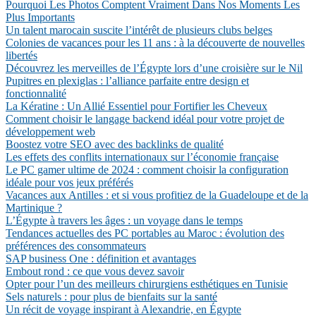
Pourquoi Les Photos Comptent Vraiment Dans Nos Moments Les
Plus Importants
Un talent marocain suscite l’intérêt de plusieurs clubs belges
Colonies de vacances pour les 11 ans : à la découverte de nouvelles
libertés
Découvrez les merveilles de l’Égypte lors d’une croisière sur le Nil
Pupitres en plexiglas : l’alliance parfaite entre design et
fonctionnalité
La Kératine : Un Allié Essentiel pour Fortifier les Cheveux
Comment choisir le langage backend idéal pour votre projet de
développement web
Boostez votre SEO avec des backlinks de qualité
Les effets des conflits internationaux sur l’économie française
Le PC gamer ultime de 2024 : comment choisir la configuration
idéale pour vos jeux préférés
Vacances aux Antilles : et si vous profitiez de la Guadeloupe et de la
Martinique ?
L’Égypte à travers les âges : un voyage dans le temps
Tendances actuelles des PC portables au Maroc : évolution des
préférences des consommateurs
SAP business One : définition et avantages
Embout rond : ce que vous devez savoir
Opter pour l’un des meilleurs chirurgiens esthétiques en Tunisie
Sels naturels : pour plus de bienfaits sur la santé
Un récit de voyage inspirant à Alexandrie, en Égypte