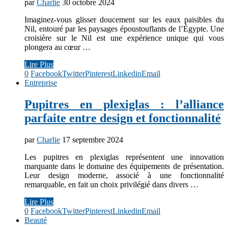
par
Charlie
30 octobre 2024
Imaginez-vous glisser doucement sur les eaux paisibles du
Nil, entouré par les paysages époustouflants de l’Égypte. Une
croisière sur le Nil est une expérience unique qui vous
plongera au cœur …
Lire Plus
0
Facebook
Twitter
Pinterest
Linkedin
Email
Entreprise
Pupitres en plexiglas : l’alliance
parfaite entre design et fonctionnalité
par
Charlie
17 septembre 2024
Les pupitres en plexiglas représentent une innovation
marquante dans le domaine des équipements de présentation.
Leur design moderne, associé à une fonctionnalité
remarquable, en fait un choix privilégié dans divers …
Lire Plus
0
Facebook
Twitter
Pinterest
Linkedin
Email
Beauté