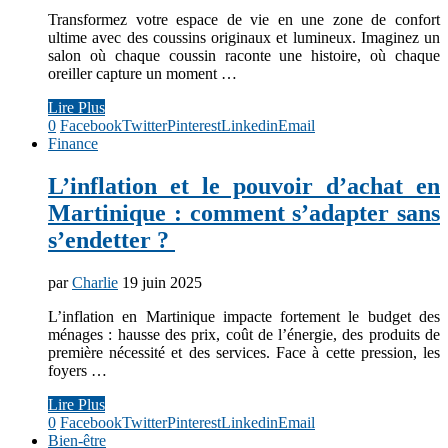
Transformez votre espace de vie en une zone de confort
ultime avec des coussins originaux et lumineux. Imaginez un
salon où chaque coussin raconte une histoire, où chaque
oreiller capture un moment …
Lire Plus
0
Facebook
Twitter
Pinterest
Linkedin
Email
Finance
L’inflation et le pouvoir d’achat en
Martinique : comment s’adapter sans
s’endetter ?
par
Charlie
19 juin 2025
L’inflation en Martinique impacte fortement le budget des
ménages : hausse des prix, coût de l’énergie, des produits de
première nécessité et des services. Face à cette pression, les
foyers …
Lire Plus
0
Facebook
Twitter
Pinterest
Linkedin
Email
Bien-être