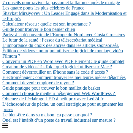
7 conseils pour raviver la passion et la flamme après le mariage
Les quatre ponts les plus célèbres de France
Shavkat Mirziyoyev : Un Leader Engagé dans la Modernisation et
le Progrès
Calculateur réseau : quelle est son importance ?
Guide pour trouver le bon panier chien
Partez à la découverte de l’Europe du Nord avec Costa Croisières
Le futur de la santé : l’essor du télésecrétariat médical
L’importance du choix des ancres dans les articles sponsorisés.
Édition de vidéos : pourquoi utiliser le logiciel de montage vidéo
Filmora ?
Convertir un PDF en Word avec PDF Element : le guide complet
Création de vidéos TikTok : quel logiciel utiliser sur Mac ?
Comment déverrouiller un iPhone sans le code d’accès ?
Electroménager : comment trouver les meilleures pièces détachées
Comment devenir employé de rayon ?
Guide pratique pour trouver le bon maillot de basket
Comment choisir le meilleur hébergement Web WordPress ?
Obtenez de l’éclairage LED à petit prix avec Led24.fr
L’échosondeur de pêche, un outil stratégique pour augmenter les
prises
Le bien-être dans sa maison, ça passe par quoi ?
Quel est l’intérêt d’un poste de travail industriel sur mesure ?