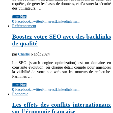
requêtes, de gérer les bases de données, et d’assurer la sécurité
des utilisateurs. …
Lire Plus
0
Facebook
Twitter
Pinterest
Linkedin
Email
Référencement
Boostez votre SEO avec des backlinks
de qualité
par
Charlie
6 août 2024
Le SEO (search engine optimization) est un domaine en
constante évolution, où chaque détail compte pour améliorer
la visibilité de votre site web sur les moteurs de recherche.
Parmi les …
Lire Plus
0
Facebook
Twitter
Pinterest
Linkedin
Email
Économie
Les effets des conflits internationaux
sur l’économie française