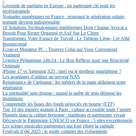
?
Grossiste de parfums en Europe : un partenaire clé pour les
professionnels
Nomades numériques en France : pourquoi le générateur solaire
nomade devient indispensable
10 Solutions Technologiques Intelligentes Dont Chaque Avocat a
Besoin Pour Rester Organisé et Axé Sur Le Client
Transformez Votre Espace de Travail : Le Tableau Liège, Cet Allié
Insoupçonné
Écran et Moniteur PC : Trouvez Celui qui Vous Correspond
Vraiment
Urgence Pédiatrique 24h/24 : Le Bon Réflexe pour une Réactivité
Optimale
iPhone 17 vs Samsung S25 : quel est le meilleur smartphone ?
Les avantages d’utiliser un serveur NAS
Renaissance de l’artisanat : les métiers de la main séduisent notre
génération
La spiritualité sans dogme : quand la quête de sens dépasse les
institutions
Comprendre les bases des fonds négociés en bourse (ETF)
Top 10 des musées gratuits à Paris : culture accessible toute l’année
Plongée dans la culture bretonne : traditions et patrimoine vivant
Découvrir le Patrimoine UNESCO en France : 5 sites exceptionnels
Les scènes musicales parisiennes qui font vibrer la capitale
Festivals d’été 2025 : le guide complet des événements