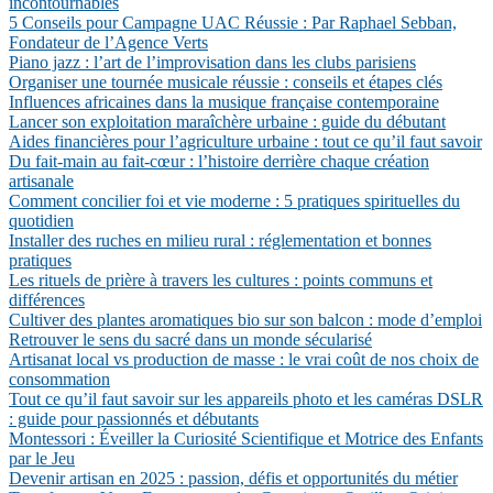
incontournables
5 Conseils pour Campagne UAC Réussie : Par Raphael Sebban,
Fondateur de l’Agence Verts
Piano jazz : l’art de l’improvisation dans les clubs parisiens
Organiser une tournée musicale réussie : conseils et étapes clés
Influences africaines dans la musique française contemporaine
Lancer son exploitation maraîchère urbaine : guide du débutant
Aides financières pour l’agriculture urbaine : tout ce qu’il faut savoir
Du fait-main au fait-cœur : l’histoire derrière chaque création
artisanale
Comment concilier foi et vie moderne : 5 pratiques spirituelles du
quotidien
Installer des ruches en milieu rural : réglementation et bonnes
pratiques
Les rituels de prière à travers les cultures : points communs et
différences
Cultiver des plantes aromatiques bio sur son balcon : mode d’emploi
Retrouver le sens du sacré dans un monde sécularisé
Artisanat local vs production de masse : le vrai coût de nos choix de
consommation
Tout ce qu’il faut savoir sur les appareils photo et les caméras DSLR
: guide pour passionnés et débutants
Montessori : Éveiller la Curiosité Scientifique et Motrice des Enfants
par le Jeu
Devenir artisan en 2025 : passion, défis et opportunités du métier