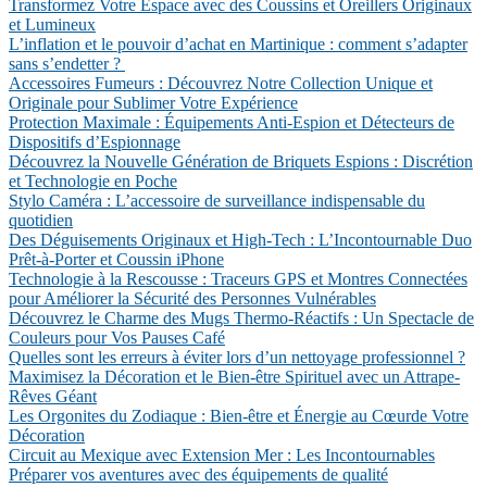
Transformez Votre Espace avec des Coussins et Oreillers Originaux
et Lumineux
L’inflation et le pouvoir d’achat en Martinique : comment s’adapter
sans s’endetter ?
Accessoires Fumeurs : Découvrez Notre Collection Unique et
Originale pour Sublimer Votre Expérience
Protection Maximale : Équipements Anti-Espion et Détecteurs de
Dispositifs d’Espionnage
Découvrez la Nouvelle Génération de Briquets Espions : Discrétion
et Technologie en Poche
Stylo Caméra : L’accessoire de surveillance indispensable du
quotidien
Des Déguisements Originaux et High-Tech : L’Incontournable Duo
Prêt-à-Porter et Coussin iPhone
Technologie à la Rescousse : Traceurs GPS et Montres Connectées
pour Améliorer la Sécurité des Personnes Vulnérables
Découvrez le Charme des Mugs Thermo-Réactifs : Un Spectacle de
Couleurs pour Vos Pauses Café
Quelles sont les erreurs à éviter lors d’un nettoyage professionnel ?
Maximisez la Décoration et le Bien-être Spirituel avec un Attrape-
Rêves Géant
Les Orgonites du Zodiaque : Bien-être et Énergie au Cœurde Votre
Décoration
Circuit au Mexique avec Extension Mer : Les Incontournables
Préparer vos aventures avec des équipements de qualité