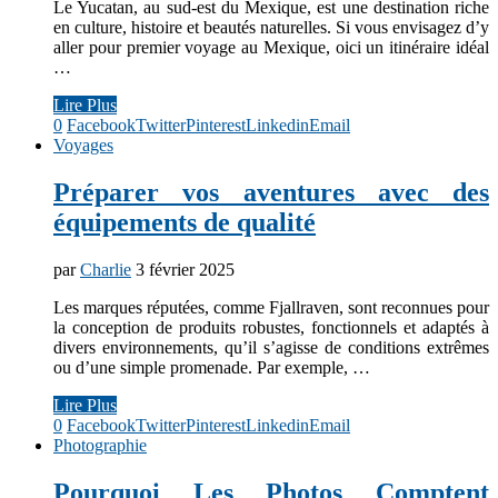
Le Yucatan, au sud-est du Mexique, est une destination riche
en culture, histoire et beautés naturelles. Si vous envisagez d’y
aller pour premier voyage au Mexique, oici un itinéraire idéal
…
Lire Plus
0
Facebook
Twitter
Pinterest
Linkedin
Email
Voyages
Préparer vos aventures avec des
équipements de qualité
par
Charlie
3 février 2025
Les marques réputées, comme Fjallraven, sont reconnues pour
la conception de produits robustes, fonctionnels et adaptés à
divers environnements, qu’il s’agisse de conditions extrêmes
ou d’une simple promenade. Par exemple, …
Lire Plus
0
Facebook
Twitter
Pinterest
Linkedin
Email
Photographie
Pourquoi Les Photos Comptent