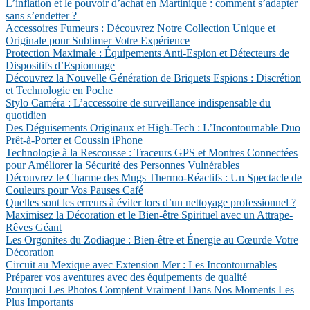
L’inflation et le pouvoir d’achat en Martinique : comment s’adapter
sans s’endetter ?
Accessoires Fumeurs : Découvrez Notre Collection Unique et
Originale pour Sublimer Votre Expérience
Protection Maximale : Équipements Anti-Espion et Détecteurs de
Dispositifs d’Espionnage
Découvrez la Nouvelle Génération de Briquets Espions : Discrétion
et Technologie en Poche
Stylo Caméra : L’accessoire de surveillance indispensable du
quotidien
Des Déguisements Originaux et High-Tech : L’Incontournable Duo
Prêt-à-Porter et Coussin iPhone
Technologie à la Rescousse : Traceurs GPS et Montres Connectées
pour Améliorer la Sécurité des Personnes Vulnérables
Découvrez le Charme des Mugs Thermo-Réactifs : Un Spectacle de
Couleurs pour Vos Pauses Café
Quelles sont les erreurs à éviter lors d’un nettoyage professionnel ?
Maximisez la Décoration et le Bien-être Spirituel avec un Attrape-
Rêves Géant
Les Orgonites du Zodiaque : Bien-être et Énergie au Cœurde Votre
Décoration
Circuit au Mexique avec Extension Mer : Les Incontournables
Préparer vos aventures avec des équipements de qualité
Pourquoi Les Photos Comptent Vraiment Dans Nos Moments Les
Plus Importants