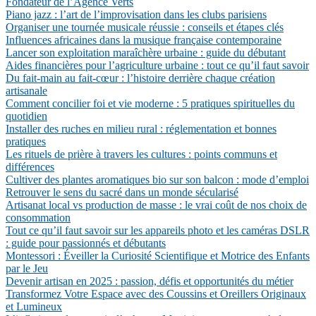
Fondateur de l’Agence Verts
Piano jazz : l’art de l’improvisation dans les clubs parisiens
Organiser une tournée musicale réussie : conseils et étapes clés
Influences africaines dans la musique française contemporaine
Lancer son exploitation maraîchère urbaine : guide du débutant
Aides financières pour l’agriculture urbaine : tout ce qu’il faut savoir
Du fait-main au fait-cœur : l’histoire derrière chaque création
artisanale
Comment concilier foi et vie moderne : 5 pratiques spirituelles du
quotidien
Installer des ruches en milieu rural : réglementation et bonnes
pratiques
Les rituels de prière à travers les cultures : points communs et
différences
Cultiver des plantes aromatiques bio sur son balcon : mode d’emploi
Retrouver le sens du sacré dans un monde sécularisé
Artisanat local vs production de masse : le vrai coût de nos choix de
consommation
Tout ce qu’il faut savoir sur les appareils photo et les caméras DSLR
: guide pour passionnés et débutants
Montessori : Éveiller la Curiosité Scientifique et Motrice des Enfants
par le Jeu
Devenir artisan en 2025 : passion, défis et opportunités du métier
Transformez Votre Espace avec des Coussins et Oreillers Originaux
et Lumineux