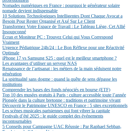
professionnels
Nomades numériques en France : pourquoi le générateur solaire
nomade devient indispensable
10 Solutions Technologiques Intelligentes Dont Chaque Avocat a
Besoin Pour Rester Organisé et Axé Sur Le Client
Transformez Votre Espace de Travail : Le Tableau Liège, Cet Allié
Insoupçonné
Écran et Moniteur PC : Trouvez Celui qui Vous Correspond
Vraiment
Urgence Pédiatrique 24h/24 : Le Bon Réflexe pour une Réactivité
Optimale
iPhone 17 vs Samsung S25 : quel est le meilleur smartphone ?
Les avantages d’utiliser un serveur NAS
Renaissance de l’artisanat : les métiers de la main séduisent notre
génération
La spiritualité sans dogme : quand la quête de sens dépasse les
institutions
Comprendre les bases des fonds négociés en bourse (ETF)
Top 10 des musées gratuits à Paris : culture accessible toute l’année
Plongée dans la culture bretonne : traditions et patrimoine vivant
Découvrir le Patrimoine UNESCO en France : 5 sites exceptionnels
Les scènes musicales parisiennes qui font vibrer la capitale
Festivals d’été 2025 : le guide complet des événements
incontournables
5 Conseils pour Campagne UAC Réussie : Par Raphael Sebban,