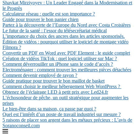
Shavkat Mirziyoyev : Un Leader Engagé dans la Modernisation et
le Progrès
Calculateur réseau : quelle est son importance ?
Guide pour trouver le bon panier chien
Partez à la découverte de l’Europe du Nord avec Costa Croisières
Le futur de la santé : l’essor du télésecrétariat médical
L’importance du choix des ancres dans les articles sponsorisés.
Édition de vidéos : pourquoi utiliser le logiciel de montage vidéo
Filmora ?
Convertir un PDF en Word avec PDF Element : le guide complet
Création de vidéos TikTok : quel logiciel utiliser sur Mac ?
Comment déverrouiller un iPhone sans le code d’accès ?
Electroménager : comment trouver les meilleures pièces détachées
Comment devenir employé de rayon ?
Guide pratique pour trouver le bon maillot de basket
Comment choisir le meilleur hébergement Web WordPress ?
Obtenez de l’éclairage LED à petit prix avec Led24.fr
L’échosondeur de pêche, un outil stratégique pour augmenter les
prises
Le bien-être dans sa maison, ça passe par quoi ?
Quel est l’intérêt d’un poste de travail industriel sur mesure ?
5 raisons de placer son argent dans les métaux précieux : L’avis de
Soranoconseil.com