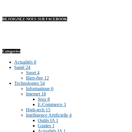
REJOIGNEZ-NOUS SUR FACEBOOK
Categories
Actualités
8
Santé
24
Sport
4
Bien-être
12
Technologies
54
Informatique
6
Internet
18
Jeux
8
E-Commerce
3
High-tech
15
Intelligence Artificielle
4
Outils IA
1
Guides
1
Actualités IA
1