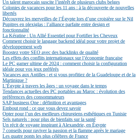
Un talent marocain suscite l’intérêt de plusieurs clubs belges
Colonies de vacances pour les 11 ans : à la découverte de nouvelles
libertés
Découvrez les merveilles de l’Égypte lors d’une croisière sur le Nil
Pupitres en plexiglas : l’alliance parfaite entre design et
fonctionnalité
La Kératine : Un Allié Essentiel pour Fortifier les Cheveux
Comment choisir le langage backend idéal pour votre projet de
développement web
Boostez votre SEO avec des backlinks de qualité
Les effets des conflits internationaux sur l’économie française
Le PC gamer ultime de 2024 : comment choisir la configuration
idéale pour vos jeux préférés
Vacances aux Antilles : et si vous profitiez de la Guadeloupe et de la
Martinique ?
L’Égypte à travers les âges : un voyage dans le temps
Tendances actuelles des PC portables au Maroc : évolution des
préférences des consommateurs
SAP business One : définition et avantages
Embout rond : ce que vous devez savoir
Opter pour l’un des meilleurs chirurgiens esthétiques en Tunisie
Sels naturels : pour plus de bienfaits sur la santé
Un récit de voyage inspirant à Alexandrie, en Égypte
7 conseils pour raviver la passion et la flamme après le mariage
Les quatre ponts les plus célèbres de France