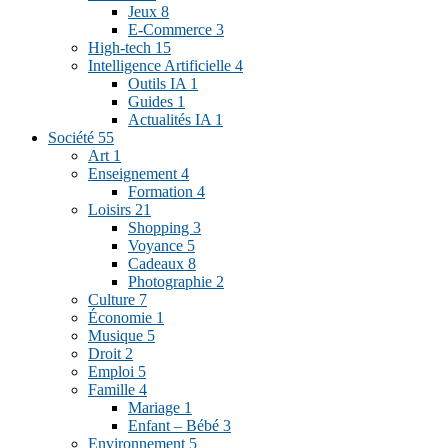
Jeux
8
E-Commerce
3
High-tech
15
Intelligence Artificielle
4
Outils IA
1
Guides
1
Actualités IA
1
Société
55
Art
1
Enseignement
4
Formation
4
Loisirs
21
Shopping
3
Voyance
5
Cadeaux
8
Photographie
2
Culture
7
Économie
1
Musique
5
Droit
2
Emploi
5
Famille
4
Mariage
1
Enfant – Bébé
3
Environnement
5