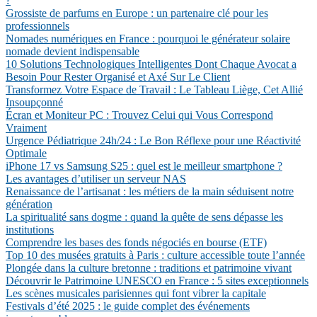
?
Grossiste de parfums en Europe : un partenaire clé pour les
professionnels
Nomades numériques en France : pourquoi le générateur solaire
nomade devient indispensable
10 Solutions Technologiques Intelligentes Dont Chaque Avocat a
Besoin Pour Rester Organisé et Axé Sur Le Client
Transformez Votre Espace de Travail : Le Tableau Liège, Cet Allié
Insoupçonné
Écran et Moniteur PC : Trouvez Celui qui Vous Correspond
Vraiment
Urgence Pédiatrique 24h/24 : Le Bon Réflexe pour une Réactivité
Optimale
iPhone 17 vs Samsung S25 : quel est le meilleur smartphone ?
Les avantages d’utiliser un serveur NAS
Renaissance de l’artisanat : les métiers de la main séduisent notre
génération
La spiritualité sans dogme : quand la quête de sens dépasse les
institutions
Comprendre les bases des fonds négociés en bourse (ETF)
Top 10 des musées gratuits à Paris : culture accessible toute l’année
Plongée dans la culture bretonne : traditions et patrimoine vivant
Découvrir le Patrimoine UNESCO en France : 5 sites exceptionnels
Les scènes musicales parisiennes qui font vibrer la capitale
Festivals d’été 2025 : le guide complet des événements