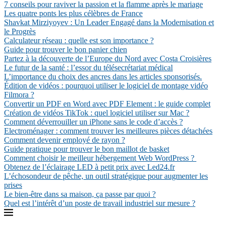
7 conseils pour raviver la passion et la flamme après le mariage
Les quatre ponts les plus célèbres de France
Shavkat Mirziyoyev : Un Leader Engagé dans la Modernisation et
le Progrès
Calculateur réseau : quelle est son importance ?
Guide pour trouver le bon panier chien
Partez à la découverte de l’Europe du Nord avec Costa Croisières
Le futur de la santé : l’essor du télésecrétariat médical
L’importance du choix des ancres dans les articles sponsorisés.
Édition de vidéos : pourquoi utiliser le logiciel de montage vidéo
Filmora ?
Convertir un PDF en Word avec PDF Element : le guide complet
Création de vidéos TikTok : quel logiciel utiliser sur Mac ?
Comment déverrouiller un iPhone sans le code d’accès ?
Electroménager : comment trouver les meilleures pièces détachées
Comment devenir employé de rayon ?
Guide pratique pour trouver le bon maillot de basket
Comment choisir le meilleur hébergement Web WordPress ?
Obtenez de l’éclairage LED à petit prix avec Led24.fr
L’échosondeur de pêche, un outil stratégique pour augmenter les
prises
Le bien-être dans sa maison, ça passe par quoi ?
Quel est l’intérêt d’un poste de travail industriel sur mesure ?